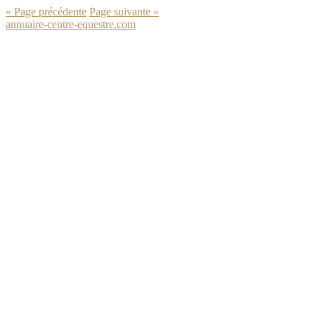
« Page précédente
Page suivante »
annuaire-centre-equestre.com